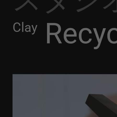
Recyc
Clay