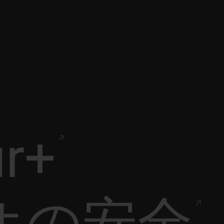
ur+
オの安全