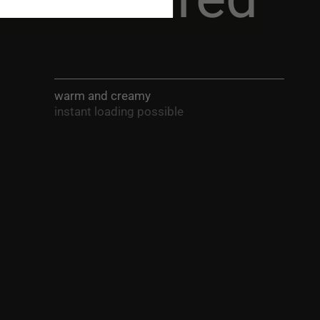
warm and creamy
instant loading possible