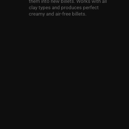
them into new billets. Works with all
clay types and produces perfect
creamy and air-free billets.