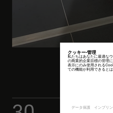
クッキー-管理
私たちはあなたに最適なウ
の商業的企業目標の管理に
表示にのみ使用されるCo
ての機能が利用できるとは
%
30
データ保護
インプリン