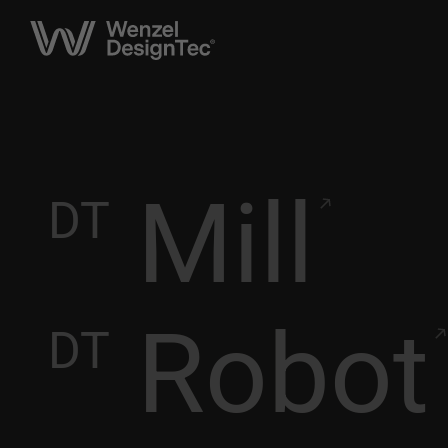
Mill
DT
Robot
DT