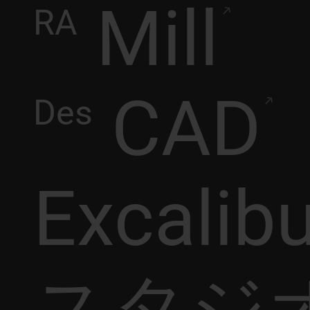
Mill
RA
CAD
Des
Excalib
スタジ