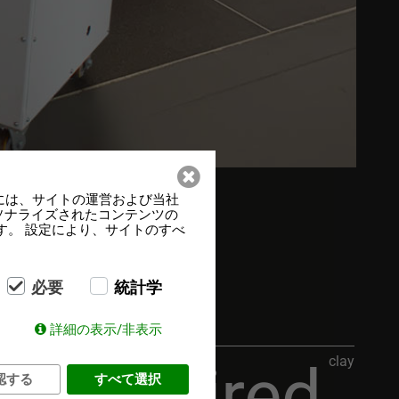
には、サイトの運営および当社
ーソナライズされたコンテンツの
す。 設定により、サイトのすべ
必要
統計学
詳細の表示/非表示
clay
de-aired
認する
すべて選択