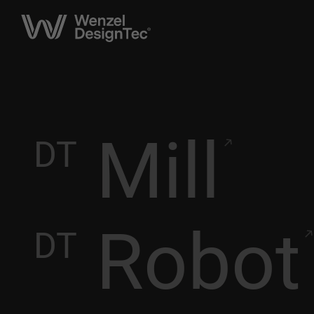
Mill
DT
Robot
DT