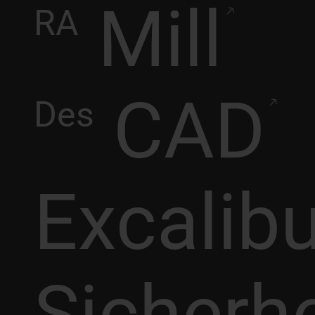
Mill
RA
CAD
Des
Excalib
Sicherhe