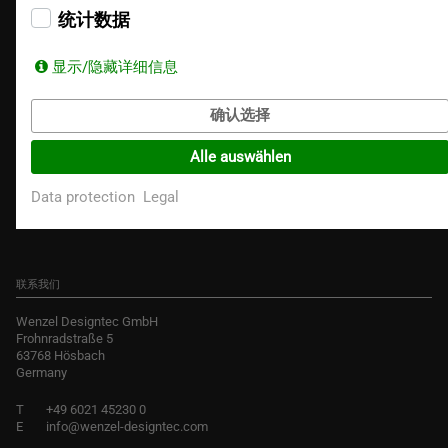
Recycler
统计数据
显示/隐藏详细信息
确认选择
Alle auswählen
Data protection
Legal
联系我们
Wenzel Designtec GmbH
Frohnradstraße 5
63768 Hösbach
Germany
T
+49 6021 45230 0
E
info@wenzel-designtec.com