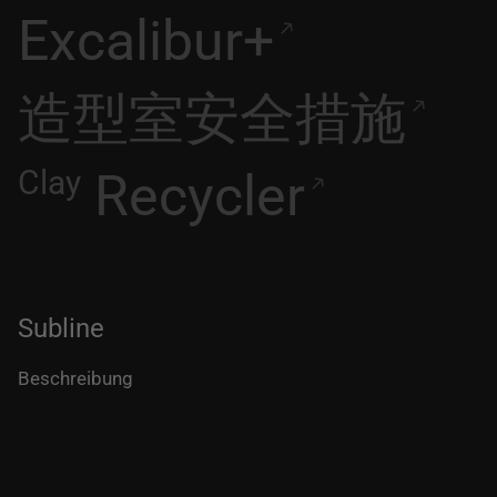
Excalibur+
造型室安全措施
Clay
Recycler
Subline
Beschreibung