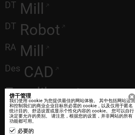
DT
Mill
DT
Robot
RA
Mill
Des
CAD
Excalibur+
饼干管理
我们使用 cookie 为您提供最佳的网站体验。 其中包括网站运
和控制我们的商业企业目标所必需的 cookie，以及仅用于匿名
造型室安全措施
统计目的、舒适设置或显示个性化内容的 cookie。 您可以自行
决定要允许的类别。 请注意，根据您的设置，并非网站的所有
功能都可用。
Clay
必要的