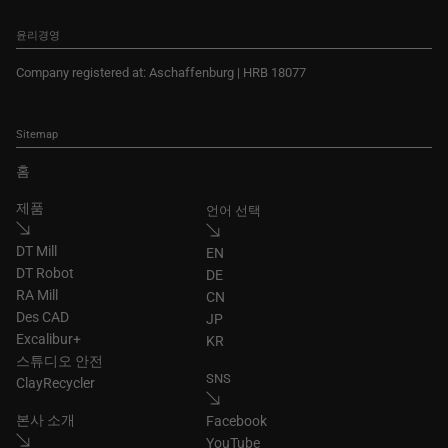
윤리경영
Company registered at: Aschaffenburg | HRB 18077
Sitemap
홈
제품
언어 선택
DT Mill
EN
DT Robot
DE
RA Mill
CN
Des CAD
JP
Excalibur+
KR
스튜디오 안전
SNS
ClayRecycler
본사 소개
Facebook
YouTube