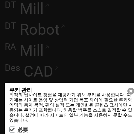
DT
Mill
DT
Robot
RA
Mill
Des
CAD
Excalibur+
쿠키 관리
최적의 웹사이트 경험을 제공하기 위해 쿠키를 사용합니다. 여
기에는 사이트 운영 및 상업적 기업 목표 제어에 필요한 쿠키와
익명의 통계 목적, 편의 설정 또는 개인화된 콘텐츠 표시에만 사
스튜디오 안전
용되는 쿠키가 포함됩니다. 허용할 범주를 스스로 결정할 수 있
습니다. 설정에 따라 사이트의 일부 기능을 사용하지 못할 수도
있습니다.
Clay
必要