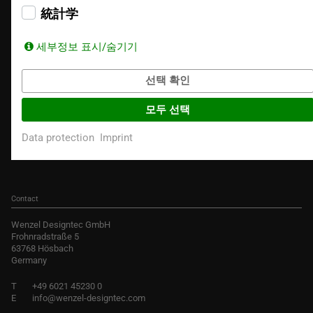
Recycler
統計学
세부정보 표시/숨기기
선택 확인
모두 선택
Data protection
Imprint
Contact
Wenzel Designtec GmbH
Frohnradstraße 5
63768 Hösbach
Germany
T
+49 6021 45230 0
E
info@wenzel-designtec.com