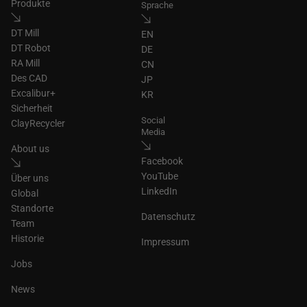
Produkte
Sprache
DT Mill
EN
DT Robot
DE
RA Mill
CN
Des CAD
JP
Excalibur+
KR
Sicherheit
Social
ClayRecycler
Media
About us
Facebook
YouTube
Über uns
LinkedIn
Global
Standorte
Datenschutz
Team
Historie
Impressum
Jobs
News