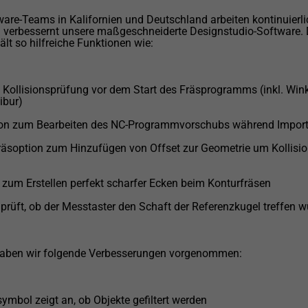
are-Teams in Kalifornien und Deutschland arbeiten kontinuierli
verbessernt unsere maßgeschneiderte Designstudio-Software. 
ält so hilfreiche Funktionen wie:
 Kollisionsprüfung vor dem Start des Fräsprogramms (inkl. Wink
ibur)
on zum Bearbeiten des NC-Programmvorschubs während Impor
räsoption zum Hinzufügen von Offset zur Geometrie um Kollisi
zum Erstellen perfekt scharfer Ecken beim Konturfräsen
rüft, ob der Messtaster den Schaft der Referenzkugel treffen 
haben wir folgende Verbesserungen vorgenommen:
symbol zeigt an, ob Objekte gefiltert werden