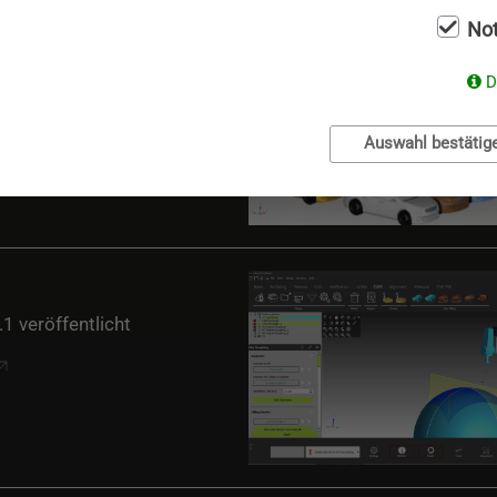
No
D
2 verfügbar
Auswahl bestätig
 veröffentlicht