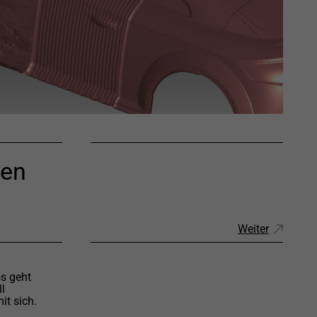
nen
Weiter
s geht
ll
it sich.