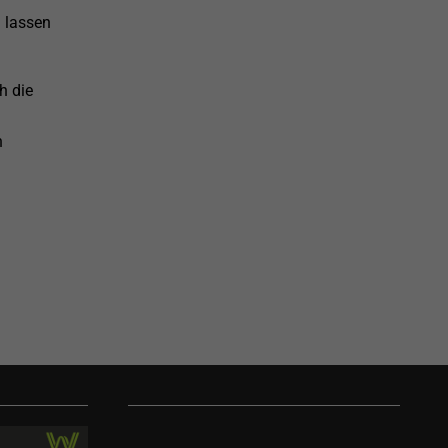
u lassen
h die
n