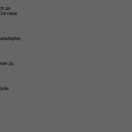
ch an
Die neue
eladapter,
t
onen zu
würde