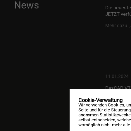
News
Die neueste
JETZT verf
Mehr dazu
11.01.2024
DesCAD V7.
Mehr dazu
Cookie-Verwaltung
Wir verwenden Cookies, um 
Seite und für die Steuerun
anonymen Statistikzwecken,
selbst entscheiden, welche
womöglich nicht mehr alle 